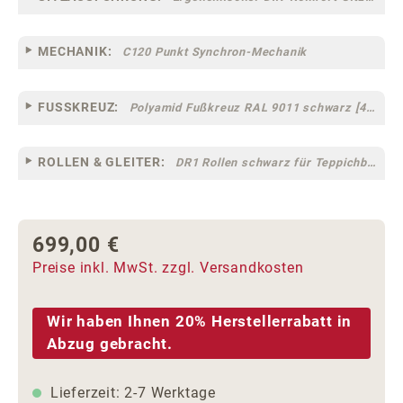
MECHANIK:
C120 Punkt Synchron-Mechanik
FUSSKREUZ:
Polyamid Fußkreuz RAL 9011 schwarz [44]
ROLLEN & GLEITER:
DR1 Rollen schwarz für Teppichböden [10]
699,00 €
Regulärer Preis:
Preise inkl. MwSt. zzgl. Versandkosten
Wir haben Ihnen 20% Herstellerrabatt in
Abzug gebracht.
Lieferzeit: 2-7 Werktage