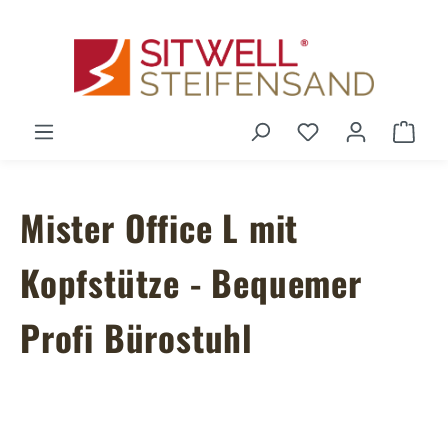
Zum Hauptinhalt springen
Du hast 0 Produ
Ware
Mister Office L mit
Kopfstütze - Bequemer
Profi Bürostuhl