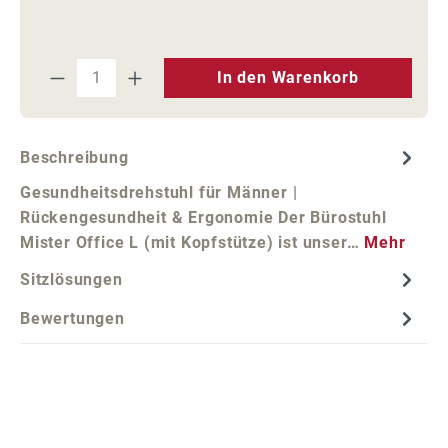
Produkt Anzahl: Gib den gewünschten We
In den Warenkorb
Beschreibung
Gesundheitsdrehstuhl für Männer |
Rückengesundheit & Ergonomie Der Bürostuhl
Mister Office L (mit Kopfstütze) ist unser…
Mehr
Sitzlösungen
Bewertungen