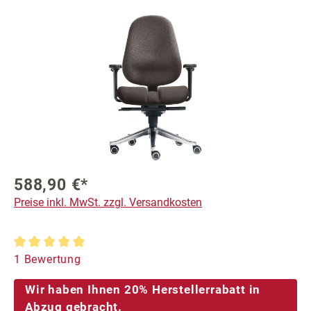
Bildergalerie überspringen
588,90 €*
Preise inkl. MwSt. zzgl. Versandkosten
Durchschnittliche Bewertung von 5 von 5 Sternen
1 Bewertung
Wir haben Ihnen 20% Herstellerrabatt in
Abzug gebracht.