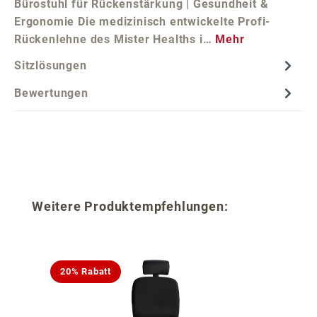
Bürostuhl für Rückenstärkung | Gesundheit &
Ergonomie Die medizinisch entwickelte Profi-
Rückenlehne des Mister Healths i…
Mehr
Sitzlösungen
Bewertungen
Produktgalerie überspringen
Weitere Produktempfehlungen:
20% Rabatt