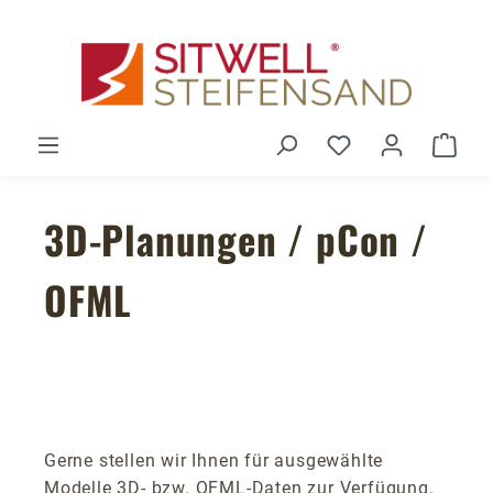
Zum Hauptinhalt springen
Du hast 0 Produ
Ware
3D-Planungen / pCon /
OFML
Gerne stellen wir Ihnen für ausgewählte
Modelle 3D- bzw. OFML-Daten zur Verfügung.