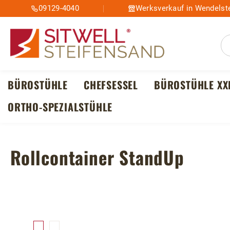
09129-4040
Werksverkauf in Wendelste
m Hauptinhalt springen
Zur Suche springen
Zur Hauptnavigation springen
BÜROSTÜHLE
CHEFSESSEL
BÜROSTÜHLE XX
ORTHO-SPEZIALSTÜHLE
Rollcontainer StandUp
Bildergalerie überspringen