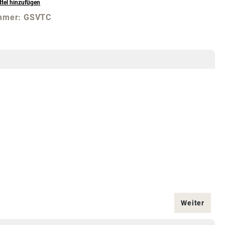
tel hinzufügen
mmer:
GSVTC
Weiter