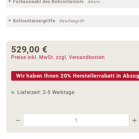
Farbauswahl des Rollcontainers
Ahorn
Rollcontainergriffe
Streifengriff
529,00 €
Regulärer Preis:
Preise inkl. MwSt. zzgl. Versandkosten
Wir haben Ihnen 20% Herstellerrabatt in Abzug
Lieferzeit: 2-5 Werktage
Produkt Anzahl: Gib den gewünschte