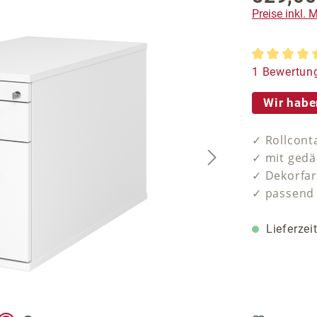
Preise inkl.
Durchschnit
1 Bewertun
Wir habe
✓ Rollcont
✓ mit gedä
✓ Dekorfa
✓ passend 
Lieferzei