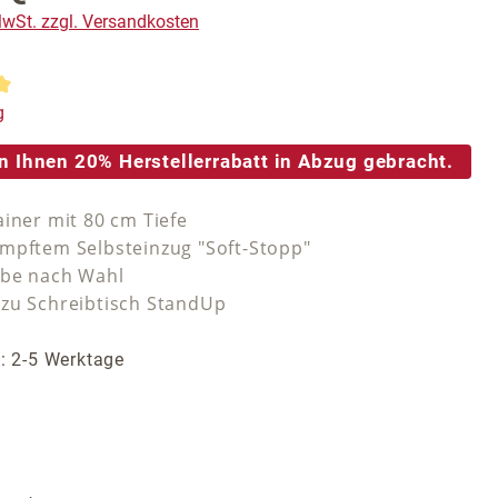
 MwSt. zzgl. Versandkosten
tliche Bewertung von 5 von 5 Sternen
g
n Ihnen 20% Herstellerrabatt in Abzug gebracht.
ainer mit 80 cm Tiefe
mpftem Selbsteinzug "Soft-Stopp"
rbe nach Wahl
zu Schreibtisch StandUp
t: 2-5 Werktage