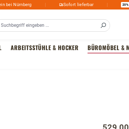
in bei Nürnberg
Sofort lieferbar
20%
L
ARBEITSSTÜHLE & HOCKER
BÜROMÖBEL & M
529,00
Regulärer P