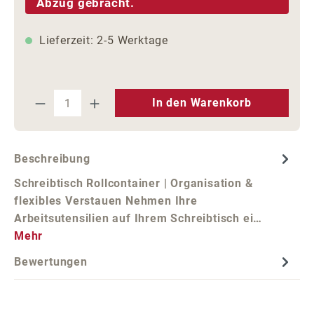
Abzug gebracht.
Lieferzeit: 2-5 Werktage
Produkt Anzahl: Gib den gewünschten We
In den Warenkorb
Beschreibung
Schreibtisch Rollcontainer | Organisation &
flexibles Verstauen Nehmen Ihre
Arbeitsutensilien auf Ihrem Schreibtisch ei…
Mehr
Bewertungen