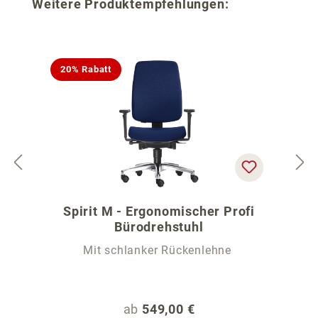
Produktgalerie überspringen
Weitere Produktempfehlungen:
20% Rabatt
Spirit M - Ergonomischer Profi
Bürodrehstuhl
Mit schlanker Rückenlehne
Regulärer Preis:
ab
549,00 €