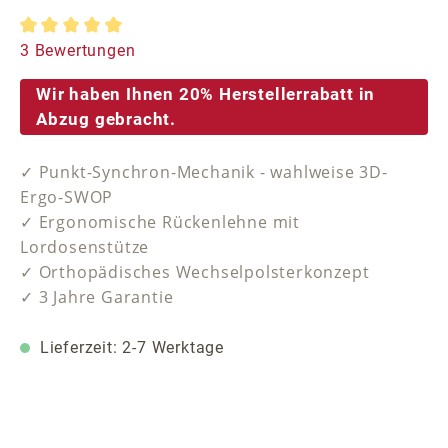
Durchschnittliche Bewertung von 5 von 5 Sternen
3 Bewertungen
Wir haben Ihnen 20% Herstellerrabatt in
Abzug gebracht.
✓ Punkt-Synchron-Mechanik - wahlweise 3D-
Ergo-SWOP
✓ Ergonomische Rückenlehne mit
Lordosenstütze
✓ Orthopädisches Wechselpolsterkonzept
✓ 3 Jahre Garantie
Lieferzeit: 2-7 Werktage