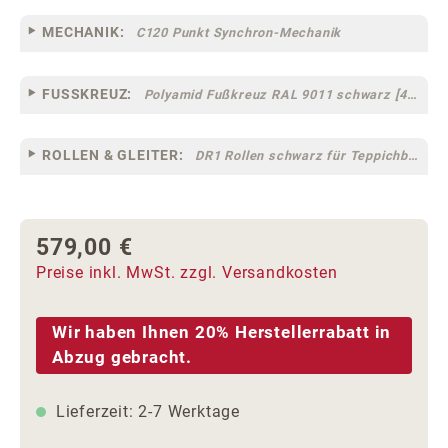
MECHANIK:
C120 Punkt Synchron-Mechanik
FUSSKREUZ:
Polyamid Fußkreuz RAL 9011 schwarz [44]
ROLLEN & GLEITER:
DR1 Rollen schwarz für Teppichböden [10]
579,00 €
Regulärer Preis:
Preise inkl. MwSt. zzgl. Versandkosten
Wir haben Ihnen 20% Herstellerrabatt in
Abzug gebracht.
Lieferzeit: 2-7 Werktage