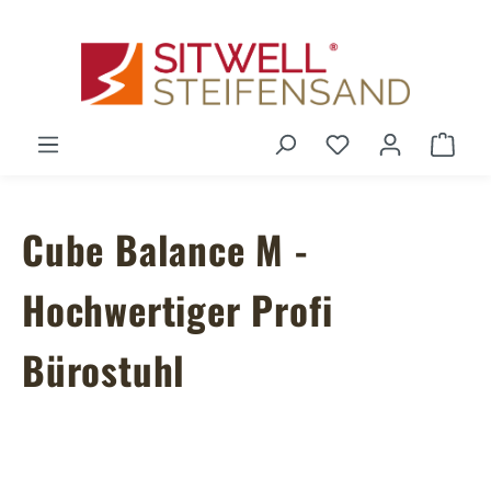
Zum Hauptinhalt springen
Du hast 0 Produ
Ware
Cube Balance M -
Hochwertiger Profi
Bürostuhl